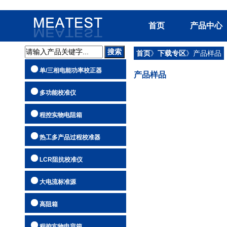
首页
产品中心
首页
》
下载专区
》产品样品
单/三相电
单/三相电能功率校正器
产品样品
多功能校准
程控实物电
多功能校准仪
热工多产品
程控实物电阻箱
LCR阻抗校
热工多产品过程校准器
大电流标准
高阻箱
LCR阻抗校准仪
程控实物电
大电流标准源
AC/DC可
高阻箱
标准电阻/电
适配器
程控实物电容箱